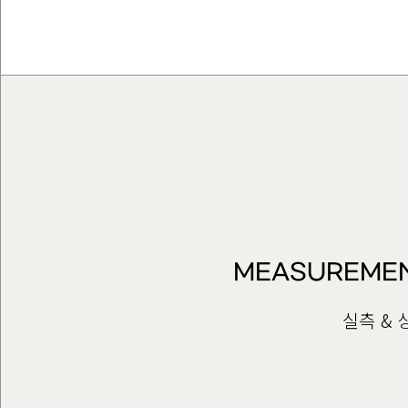
MEASUREMEN
실측 &