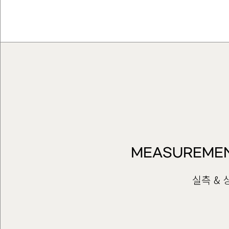
MEASUREMEN
실측 &